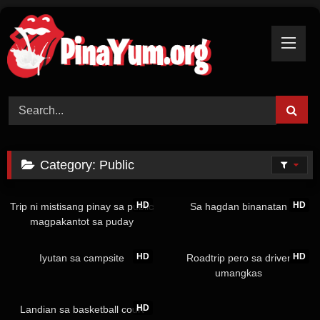
Skip
to
content
Category:
Public
4K
03:31
1K
01:41
HD
HD
Trip ni mistisang pinay sa public
Sa hagdan binanatan
magpakantot sa puday
1K
11:39
478
08:08
HD
HD
Iyutan sa campsite
Roadtrip pero sa driver
umangkas
1K
02:56
HD
Landian sa basketball court